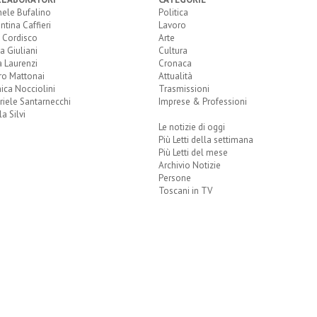
hele Bufalino
Politica
ntina Caffieri
Lavoro
 Cordisco
Arte
a Giuliani
Cultura
 Laurenzi
Cronaca
ro Mattonai
Attualità
ica Nocciolini
Trasmissioni
iele Santarnecchi
Imprese & Professioni
a Silvi
Le notizie di oggi
Più Letti della settimana
Più Letti del mese
Archivio Notizie
Persone
Toscani in TV