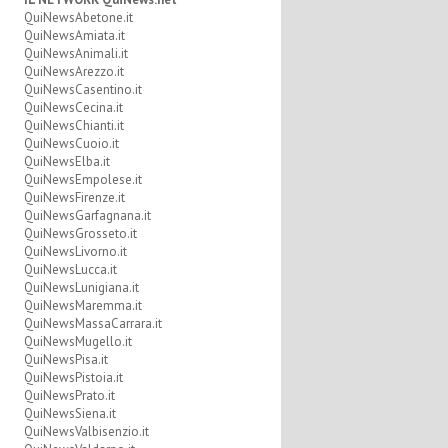
QuiNewsAbetone.it
QuiNewsAmiata.it
QuiNewsAnimali.it
QuiNewsArezzo.it
QuiNewsCasentino.it
QuiNewsCecina.it
QuiNewsChianti.it
QuiNewsCuoio.it
QuiNewsElba.it
QuiNewsEmpolese.it
QuiNewsFirenze.it
QuiNewsGarfagnana.it
QuiNewsGrosseto.it
QuiNewsLivorno.it
QuiNewsLucca.it
QuiNewsLunigiana.it
QuiNewsMaremma.it
QuiNewsMassaCarrara.it
QuiNewsMugello.it
QuiNewsPisa.it
QuiNewsPistoia.it
QuiNewsPrato.it
QuiNewsSiena.it
QuiNewsValbisenzio.it