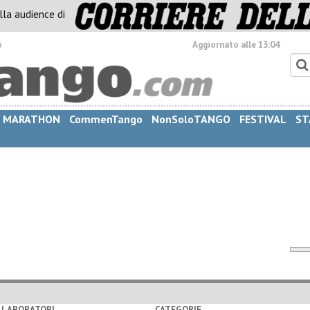
alla audience di
o
Aggiornato alle 13:04
MARATHON
CommenTango
NonSoloTANGO
FESTIVAL
ST
LLABORATORI
CATEGORIE