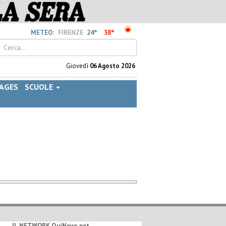
24°
38°
METEO:
FIRENZE
Giovedì
06 Agosto 2026
AGES
SCUOLE
IL NETWORK QuiNews.net