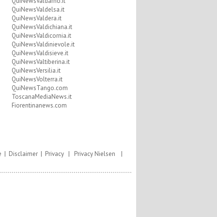
QuiNewsValdarno.it
QuiNewsValdelsa.it
QuiNewsValdera.it
QuiNewsValdichiana.it
QuiNewsValdicornia.it
QuiNewsValdinievole.it
QuiNewsValdisieve.it
QuiNewsValtiberina.it
QuiNewsVersilia.it
QuiNewsVolterra.it
QuiNewsTango.com
ToscanaMediaNews.it
Fiorentinanews.com
e
|
Disclaimer
|
Privacy
|
Privacy Nielsen
|