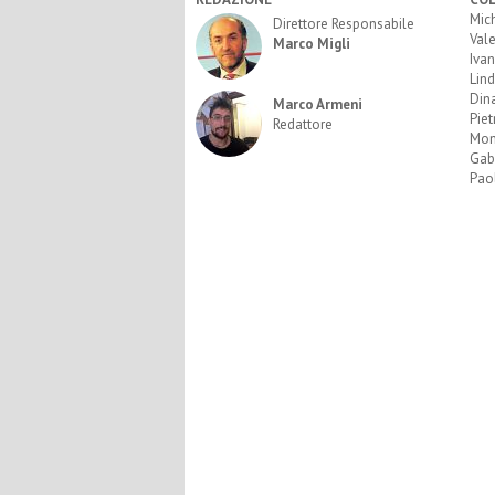
Mic
Direttore Responsabile
Vale
Marco Migli
Ivan
Lind
Dina
Marco Armeni
Piet
Redattore
Mon
Gabr
Paol